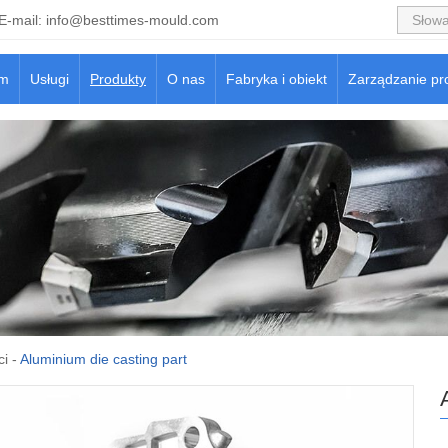
E-mail:
info@besttimes-mould.com
m
Usługi
Produkty
O nas
Fabryka i obiekt
Zarządzanie pr
ci
-
Aluminium die casting part