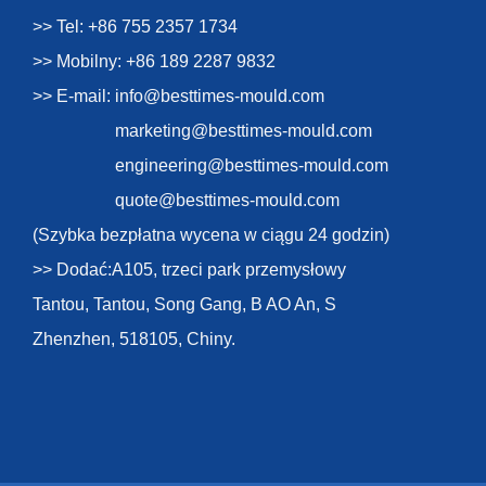
>> Tel: +86 755 2357 1734
>> Mobilny: +86 189 2287 9832
>> E-mail:
info@besttimes-mould.com
marketing@besttimes-mould.com
engineering@besttimes-mould.com
quote@besttimes-mould.com
(Szybka bezpłatna wycena w ciągu 24 godzin)
>> Dodać:A105, trzeci park przemysłowy
Tantou, Tantou, Song Gang, B AO An, S
Zhenzhen, 518105, Chiny.