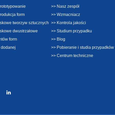
prototypowanie
>> Nasz zespół
produkcja form
>> Wzmacniacz
skowe tworzyw sztucznych
>> Kontrola jakości
yskowe dwustrzałowe
>> Studium przypadku
ntów form
>> Blog
i dodanej
>> Pobieranie i studia przypadków
>> Centrum techniczne