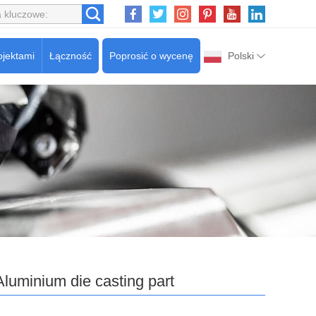
ojektami
Łączność
Poprosić o wycenę
Polski
Aluminium die casting part