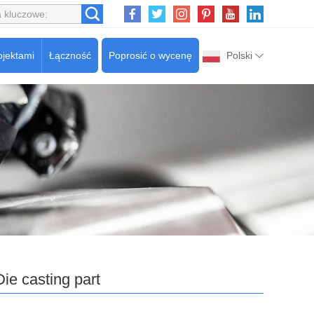
ojektami
Łączność
Poprosić o wycenę
Polski
Die casting part