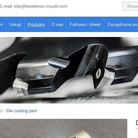
E-mail:
info@besttimes-mould.com
m
Usługi
Produkty
O nas
Fabryka i obiekt
Zarządzanie pr
ci
-
Die casting part