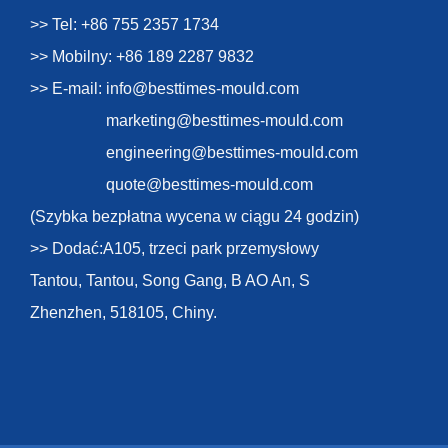
>> Tel: +86 755 2357 1734
>> Mobilny: +86 189 2287 9832
>> E-mail:
info@besttimes-mould.com
marketing@besttimes-mould.com
engineering@besttimes-mould.com
quote@besttimes-mould.com
(Szybka bezpłatna wycena w ciągu 24 godzin)
>> Dodać:A105, trzeci park przemysłowy
Tantou, Tantou, Song Gang, B AO An, S
Zhenzhen, 518105, Chiny.