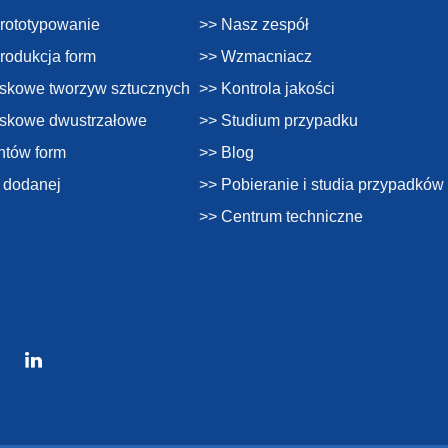
prototypowanie
>> Nasz zespół
produkcja form
>> Wzmacniacz
skowe tworzyw sztucznych
>> Kontrola jakości
yskowe dwustrzałowe
>> Studium przypadku
ntów form
>> Blog
i dodanej
>> Pobieranie i studia przypadków
>> Centrum techniczne