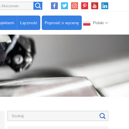
ojektami
Łączność
Poprosić o wycenę
Polski