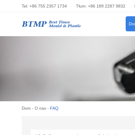
Tel: +86 755 2357 1734
Tłum: +86 189 2287 9832
Do
Dom
-
O nas
-
FAQ