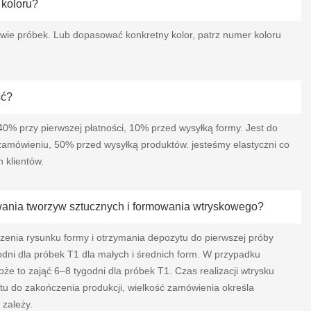
koloru?
ie próbek. Lub dopasować konkretny kolor, patrz numer koloru
ść?
0% przy pierwszej płatności, 10% przed wysyłką formy. Jest do
 zamówieniu, 50% przed wysyłką produktów. jesteśmy elastyczni co
 klientów.
mowania tworzyw sztucznych i formowania wtryskowego?
rdzenia rysunku formy i otrzymania depozytu do pierwszej próby
godni dla próbek T1 dla małych i średnich form. W przypadku
że to zająć 6–8 tygodni dla próbek T1. Czas realizacji wtrysku
ytu do zakończenia produkcji, wielkość zamówienia określa
 zależy.