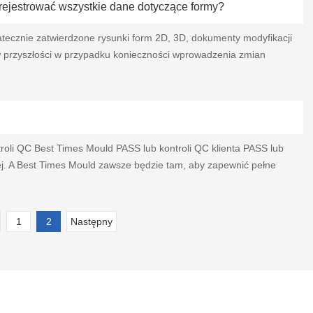
rejestrować wszystkie dane dotyczące formy?
atecznie zatwierdzone rysunki form 2D, 3D, dokumenty modyfikacji
 w przyszłości w przypadku konieczności wprowadzenia zmian
oli QC Best Times Mould PASS lub kontroli QC klienta PASS lub
ciej. A Best Times Mould zawsze będzie tam, aby zapewnić pełne
1
2
Następny