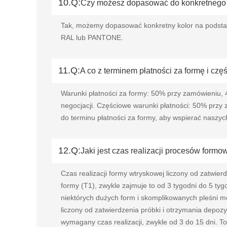
10.Q:
Czy możesz dopasować do konkretnego 
Tak, możemy dopasować konkretny kolor na podstaw
RAL lub PANTONE.
11.Q:
A co z terminem płatności za formę i czę
Warunki płatności za formy: 50% przy zamówieniu, 4
negocjacji. Częściowe warunki płatności: 50% przy
do terminu płatności za formy, aby wspierać naszych
12.Q:
Jaki jest czas realizacji procesów for
Czas realizacji formy wtryskowej liczony od zatwie
formy (T1), zwykle zajmuje to od 3 tygodni do 5 ty
niektórych dużych form i skomplikowanych pleśni mo
liczony od zatwierdzenia próbki i otrzymania depoz
wymagany czas realizacji, zwykle od 3 do 15 dni. To