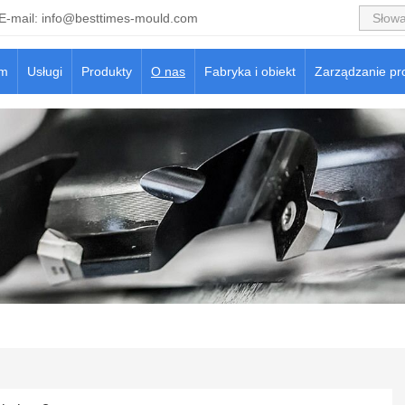
E-mail:
info@besttimes-mould.com
m
Usługi
Produkty
O nas
Fabryka i obiekt
Zarządzanie pr