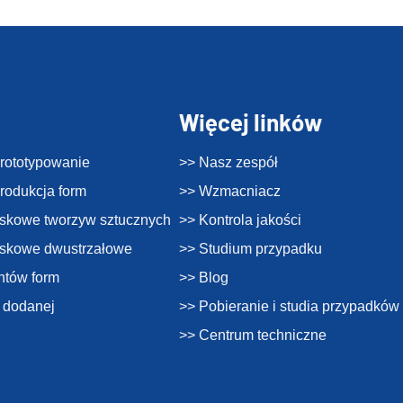
Więcej linków
prototypowanie
>> Nasz zespół
produkcja form
>> Wzmacniacz
skowe tworzyw sztucznych
>> Kontrola jakości
yskowe dwustrzałowe
>> Studium przypadku
ntów form
>> Blog
i dodanej
>> Pobieranie i studia przypadków
>> Centrum techniczne