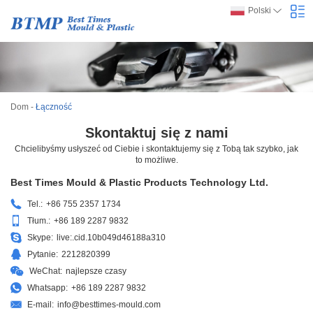
Polski
Dom
-
Łączność
Skontaktuj się z nami
Chcielibyśmy usłyszeć od Ciebie i skontaktujemy się z Tobą tak szybko, jak
to możliwe.
Best Times Mould & Plastic Products Technology Ltd.
Tel.:
+86 755 2357 1734
Tłum.:
+86 189 2287 9832
Skype:
live:.cid.10b049d46188a310
Pytanie:
2212820399
WeChat:
najlepsze czasy
Whatsapp:
+86 189 2287 9832
E-mail:
info@besttimes-mould.com