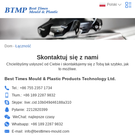
Polski
Dom
-
Łączność
Skontaktuj się z nami
Chcielibyśmy usłyszeć od Ciebie i skontaktujemy się z Tobą tak szybko, jak
to możliwe.
Best Times Mould & Plastic Products Technology Ltd.
Tel.:
+86 755 2357 1734
Tłum.:
+86 189 2287 9832
Skype:
live:.cid.10b049d46188a310
Pytanie:
2212820399
WeChat:
najlepsze czasy
Whatsapp:
+86 189 2287 9832
E-mail:
info@besttimes-mould.com