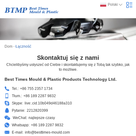
Polski
Dom
-
Łączność
Skontaktuj się z nami
Chcielibyśmy usłyszeć od Ciebie i skontaktujemy się z Tobą tak szybko, jak
to możliwe.
Best Times Mould & Plastic Products Technology Ltd.
Tel.:
+86 755 2357 1734
Tłum.:
+86 189 2287 9832
Skype:
live:.cid.10b049d46188a310
Pytanie:
2212820399
WeChat:
najlepsze czasy
Whatsapp:
+86 189 2287 9832
E-mail:
info@besttimes-mould.com