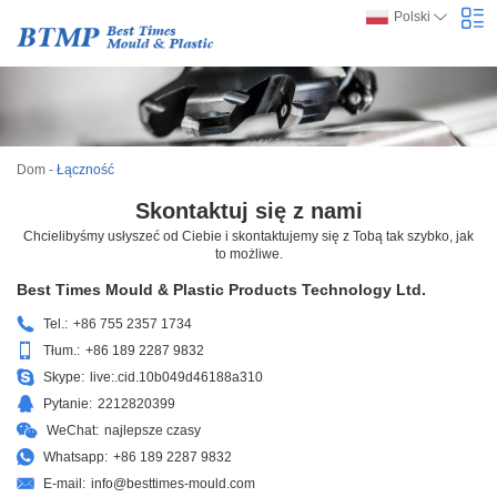
Polski
Dom
-
Łączność
Skontaktuj się z nami
Chcielibyśmy usłyszeć od Ciebie i skontaktujemy się z Tobą tak szybko, jak
to możliwe.
Best Times Mould & Plastic Products Technology Ltd.
Tel.:
+86 755 2357 1734
Tłum.:
+86 189 2287 9832
Skype:
live:.cid.10b049d46188a310
Pytanie:
2212820399
WeChat:
najlepsze czasy
Whatsapp:
+86 189 2287 9832
E-mail:
info@besttimes-mould.com