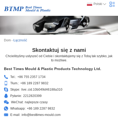
Polski
Dom
-
Łączność
Skontaktuj się z nami
Chcielibyśmy usłyszeć od Ciebie i skontaktujemy się z Tobą tak szybko, jak
to możliwe.
Best Times Mould & Plastic Products Technology Ltd.
Tel.:
+86 755 2357 1734
Tłum.:
+86 189 2287 9832
Skype:
live:.cid.10b049d46188a310
Pytanie:
2212820399
WeChat:
najlepsze czasy
Whatsapp:
+86 189 2287 9832
E-mail:
info@besttimes-mould.com