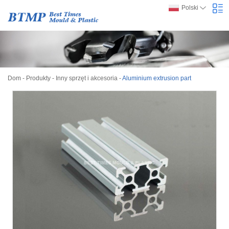
Polski
Dom
-
Produkty
-
Inny sprzęt i akcesoria
-
Aluminium extrusion part