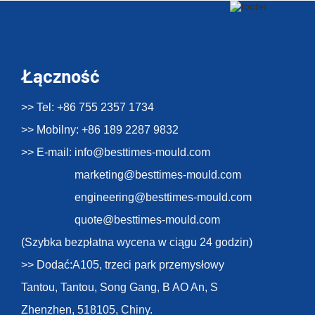
Łączność
>> Tel: +86 755 2357 1734
>> Mobilny: +86 189 2287 9832
>> E-mail:
info@besttimes-mould.com
marketing@besttimes-mould.com
engineering@besttimes-mould.com
quote@besttimes-mould.com
(Szybka bezpłatna wycena w ciągu 24 godzin)
>> Dodać:A105, trzeci park przemysłowy
Tantou, Tantou, Song Gang, B AO An, S
Zhenzhen, 518105, Chiny.