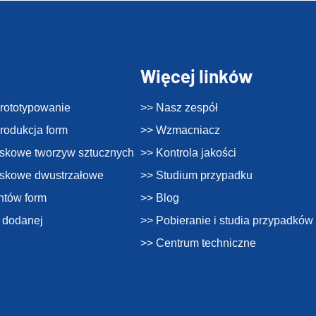
Więcej linków
prototypowanie
>> Nasz zespół
produkcja form
>> Wzmacniacz
skowe tworzyw sztucznych
>> Kontrola jakości
yskowe dwustrzałowe
>> Studium przypadku
ntów form
>> Blog
i dodanej
>> Pobieranie i studia przypadków
>> Centrum techniczne