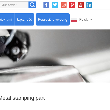
ojektami
Łączność
Poprosić o wycenę
Polski
Metal stamping part