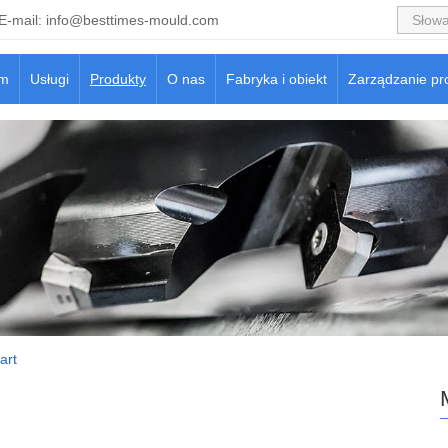
E-mail:
info@besttimes-mould.com
m
Usługi
Produkty
O nas
Fabryka i obiekt
Zarządzanie pr
art