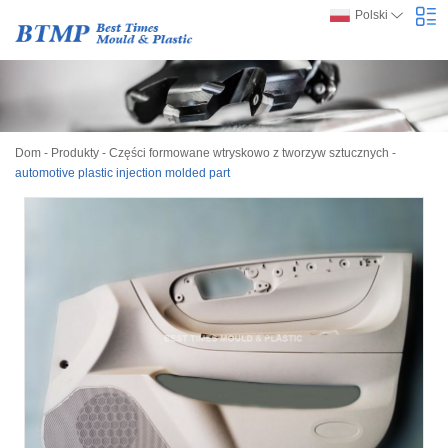
Polski
Dom
-
Produkty
-
Części formowane wtryskowo z tworzyw sztucznych
-
automotive plastic injection molded part