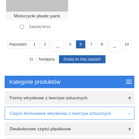
Motorcycle plastic parts
Zapytaj teraz
Poprzedni
1
2
5
6
7
8
10
...
...
11
Następny
Kategorie produktów
Formy wtryskowe z tworzyw sztucznych
Części formowane wtryskowo z tworzyw sztucznych
Dwukolorowe części plastikowe