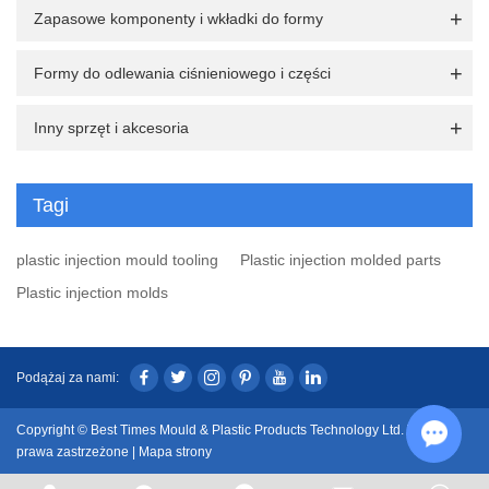
Zapasowe komponenty i wkładki do formy
Formy do odlewania ciśnieniowego i części
Inny sprzęt i akcesoria
Tagi
plastic injection mould tooling
Plastic injection molded parts
Plastic injection molds
Podążaj za nami:
Copyright © Best Times Mould & Plastic Products Technology Ltd. Wszelkie
prawa zastrzeżone |
Mapa strony
Chat w